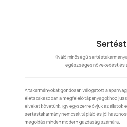
Sertés
Kiváló minőségű sertéstakarmánya
egészséges növekedést és a
A takarmányokat gondosan válogatott alapanyagok
életszakaszban a megfelelő tápanyagokhoz jussan
elveket követünk, így egyszerre óvjuk az állatok e
sertéstakarmány nemcsak tápláló és jól hasznosu
megoldás minden modern gazdaság számára.