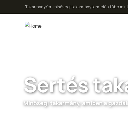
TakarmányKer: minőségi takarmánytermelés több mint
Sertés ta
Minőségi takarmány, amiben a gazdá