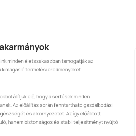
takarmányok
ink minden életszakaszban támogatják az
 kimagasló termelési eredményeket.
ból állítjuk elő, hogy a sertések minden
ak. Az előállítás során fenntartható gazdálkodási
gészségét és a környezetet. Az így előállított
ló, hanem biztonságos és stabil teljesítményt nyújtó