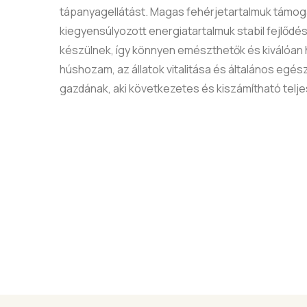
tápanyagellátást. Magas fehérjetartalmuk támo
kiegyensúlyozott energiatartalmuk stabil fejlőd
készülnek, így könnyen emészthetők és kiválóan 
húshozam, az állatok vitalitása és általános egé
gazdának, aki következetes és kiszámítható telje