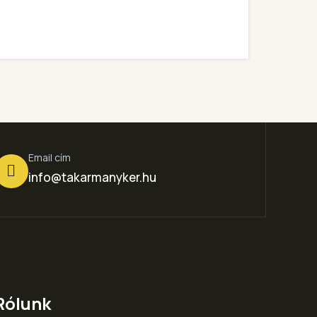
Email cím
info@takarmanyker.hu
Rólunk