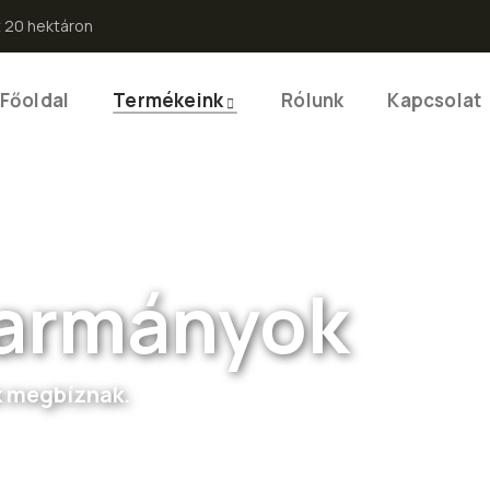
 20 hektáron
Főoldal
Termékeink
Rólunk
Kapcsolat
karmányok
k megbíznak.