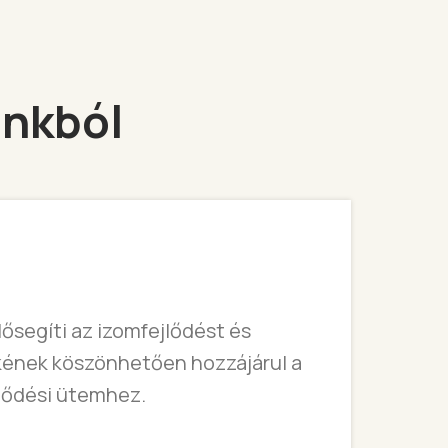
unkból
lősegíti az izomfejlődést és
kének köszönhetően hozzájárul a
jlődési ütemhez.