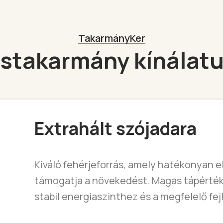
TakarmányKer
stakarmány kínálat
Extrahált szójadara
Kiváló fehérjeforrás, amely hatékonyan e
támogatja a növekedést. Magas tápérté
stabil energiaszinthez és a megfelelő fe