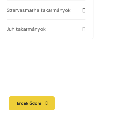
Szarvasmarha takarmányok
Juh takarmányok
TakarmányKer
Csatlakozzon elégedett
partnereinkhez
Érdeklődöm