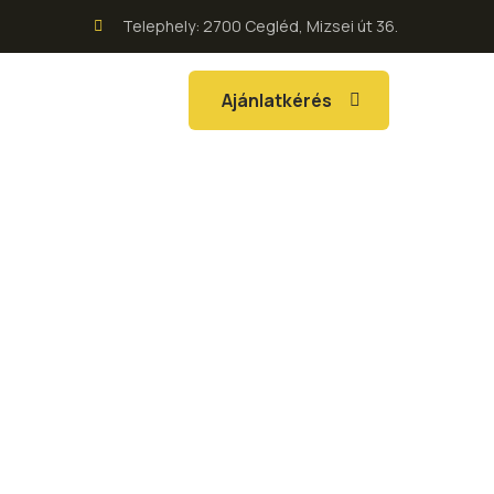
Telephely: 2700 Cegléd, Mizsei út 36.
Ajánlatkérés