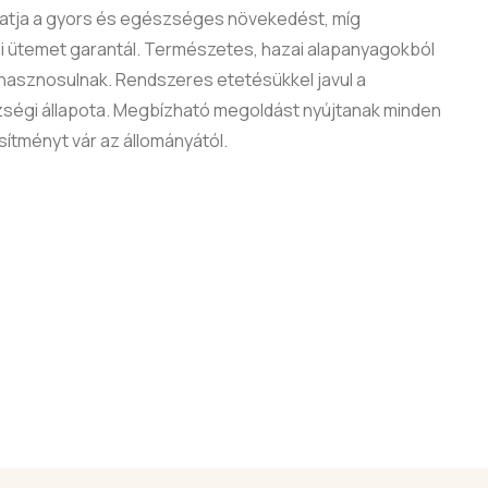
gatja a gyors és egészséges növekedést, míg
ési ütemet garantál. Természetes, hazai alapanyagokból
hasznosulnak. Rendszeres etetésükkel javul a
szségi állapota. Megbízható megoldást nyújtanak minden
sítményt vár az állományától.