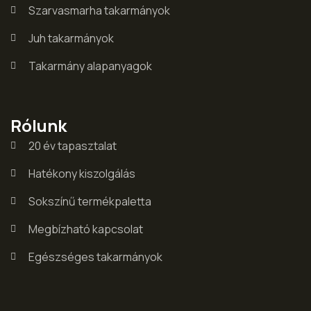
Szarvasmarha takarmányok
Juh takarmányok
Takarmány alapanyagok
Rólunk
20 év tapasztalat
Hatékony kiszolgálás
Sokszínű termékpaletta
Megbízható kapcsolat
Egészséges takarmányok